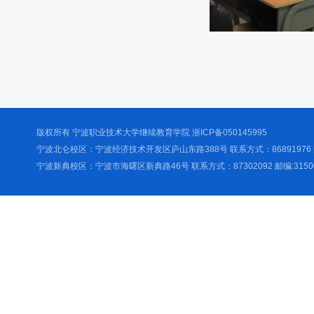
版权所有 宁波职业技术大学继续教育学院 浙ICP备050145995
宁波北仑校区：宁波经济技术开发区庐山东路388号 联系方式：86891976 邮
宁波新典校区：宁波市海曙区新典路46号 联系方式：87302092 邮编:3150